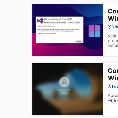
Com
Wi
3 d
Veja
preo
insta
Com
Wi
1 d
Apre
veja