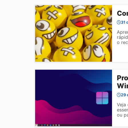
Co
31 
Apre
rápid
o re
Pro
Wi
29 
Veja
esse
ou p