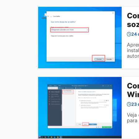
Co
so
24 
Apre
inst
auto
Com
Wi
23 
Veja
para