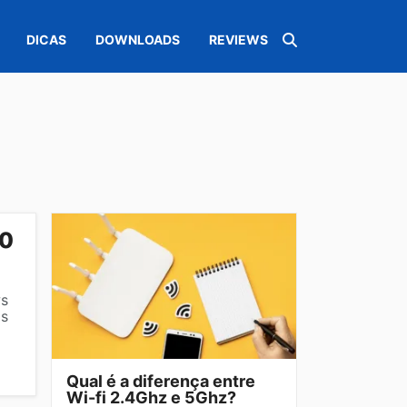
DICAS
DOWNLOADS
REVIEWS
10
ws
os
Qual é a diferença entre
Wi-fi 2.4Ghz e 5Ghz?