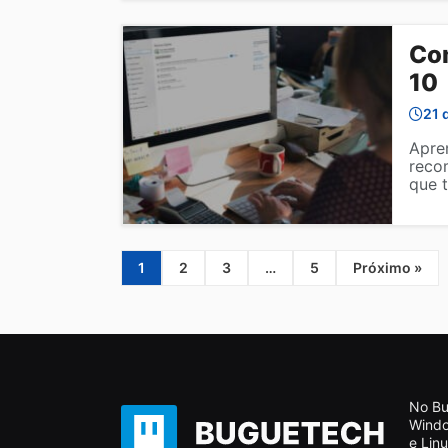
Co
10
21 
Apre
reco
que 
1
2
3
…
5
Próximo »
No Bu
Windo
e Linu