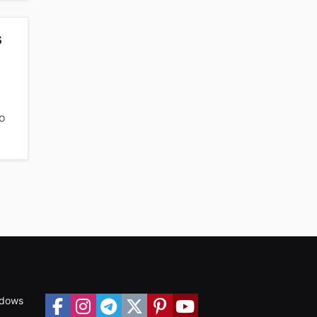
s
o
ndows